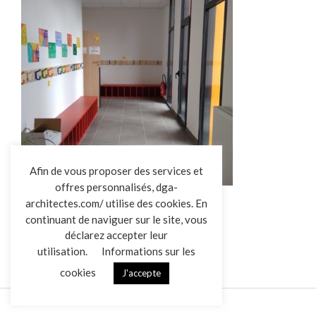
L’AGENCE
Afin de vous proposer des services et
offres personnalisés, dga-
RÉALISATIONS
architectes.com/ utilise des cookies. En
ACTUALITÉS
Construction Ecole La Gaubretière
continuant de naviguer sur le site, vous
CONTACT
déclarez accepter leur
utilisation.
Informations sur les
cookies
J'accepte
Mentions légales
Données personnelles
|
VENDREDI