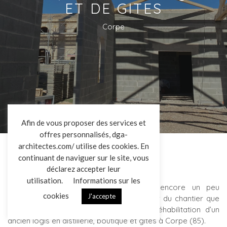
ET DE GITES
Corpe
L’AGENCE
Afin de vous proposer des services et
offres personnalisés, dga-
RÉALISATIONS
architectes.com/ utilise des cookies. En
ACTUALITÉS
continuant de naviguer sur le site, vous
CONTACT
déclarez accepter leur
utilisation.
Informations sur les
Malgré les fortes chaleurs, il faudra encore un peu
cookies
J'accepte
patienter pour boire un coup en l’honneur du chantier que
nous vous présentons aujourd’hui : la réhabilitation d’un
Mentions légales
Données personnelles
|
ancien logis en distillerie, boutique et gites à Corpe (85).
VENDREDI