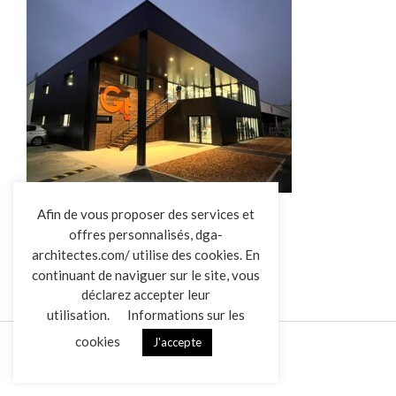
L’AGENCE
Afin de vous proposer des services et
GENERAL TRANSMISSION
offres personnalisés, dga-
RÉALISATIONS
architectes.com/ utilise des cookies. En
ACTUALITÉS
continuant de naviguer sur le site, vous
CONTACT
déclarez accepter leur
utilisation.
Informations sur les
cookies
J'accepte
Mentions légales
Données personnelles
|
VENDREDI