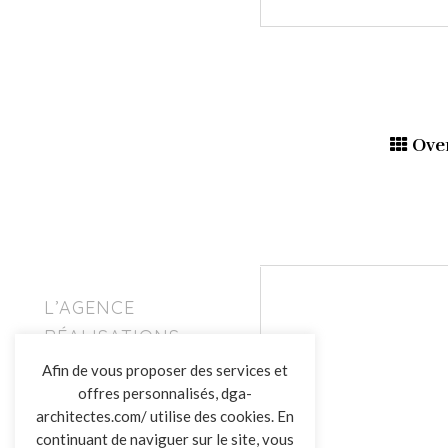
Ove
L’AGENCE
RÉALISATIONS
ACTUALITÉS
Afin de vous proposer des services et
CONTACT
offres personnalisés, dga-
architectes.com/ utilise des cookies. En
continuant de naviguer sur le site, vous