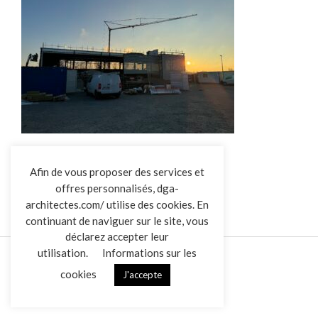
LA GRANGE DU CHARFAIT
L’AGENCE
Afin de vous proposer des services et
offres personnalisés, dga-
RÉALISATIONS
architectes.com/ utilise des cookies. En
ACTUALITÉS
continuant de naviguer sur le site, vous
CONTACT
déclarez accepter leur
utilisation.
Informations sur les
cookies
J'accepte
Mentions légales
Données personnelles
|
VENDREDI