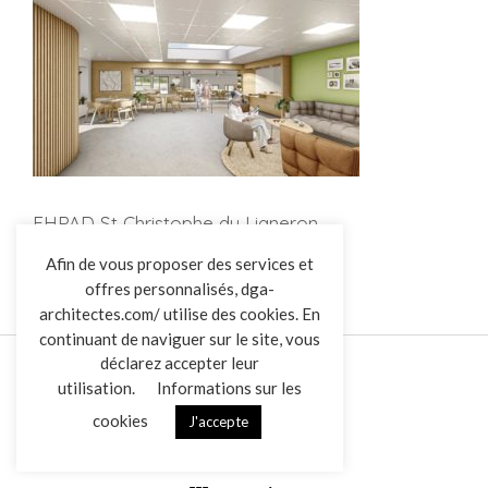
EHPAD St Christophe du Ligneron
L’AGENCE
Afin de vous proposer des services et
offres personnalisés, dga-
RÉALISATIONS
architectes.com/ utilise des cookies. En
ACTUALITÉS
continuant de naviguer sur le site, vous
CONTACT
déclarez accepter leur
utilisation.
Informations sur les
cookies
J'accepte
Mentions légales
Données personnelles
|
VENDREDI